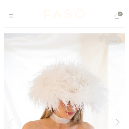
0
1
/
4