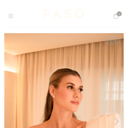
0
1
/
5