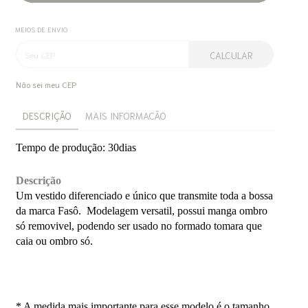
MEIOS DE ENVIO
CALCULAR
Não sei meu CEP
DESCRIÇÃO
MAIS INFORMACÃO
Tempo de produção: 30dias
Descrição
Um vestido diferenciado e único que transmite toda a bossa
da marca Fasô. Modelagem versatil, possui manga ombro
só removivel, podendo ser usado no formado tomara que
caia ou ombro só.
* A medida mais importante para esse modelo é o tamanho