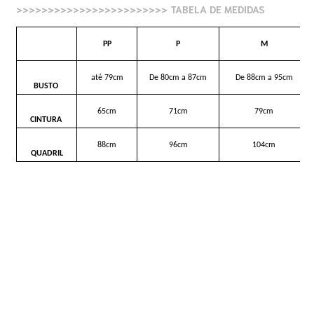
>>>>>>>>>>>>>>>>>>>>>>>> TABELA DE MEDIDAS
PP
P
M
até 79cm
De 80cm a 87cm
De 88cm a 95cm
BUSTO
65cm
71cm
79cm
CINTURA
88cm
96cm
104cm
QUADRIL